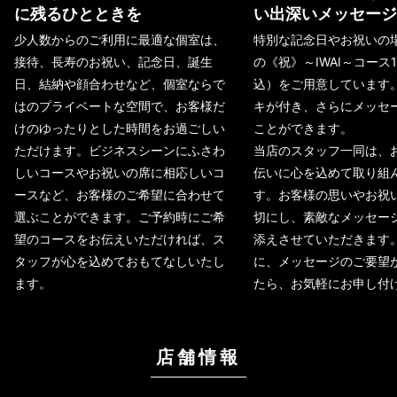
に残るひとときを
い出深いメッセージ
少人数からのご利用に最適な個室は、
特別な記念日やお祝いの
接待、長寿のお祝い、記念日、誕生
の《祝》～IWAI～コース1
日、結納や顔合わせなど、個室ならで
込）をご用意しています
はのプライベートな空間で、お客様だ
キが付き、さらにメッセ
けのゆったりとした時間をお過ごしい
ことができます。
ただけます。ビジネスシーンにふさわ
当店のスタッフ一同は、
しいコースやお祝いの席に相応しいコ
伝いに心を込めて取り組
ースなど、お客様のご希望に合わせて
す。お客様の思いやお祝
選ぶことができます。ご予約時にご希
切にし、素敵なメッセー
望のコースをお伝えいただければ、ス
添えさせていただきます
タッフが心を込めておもてなしいたし
に、メッセージのご要望
ます。
たら、お気軽にお申し付
店舗情報